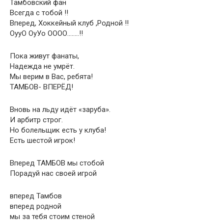
Тамбовский фан
Всегда с тобой !!
Вперед, Хоккейный клуб ,Родной !!
ОууО ОуУо ОООО……..!!
Пока живут фанаты,
Надежда не умрёт.
Мы верим в Вас, ребята!
ТАМБОВ- ВПЕРЁД!
Вновь на льду идёт «заруба».
И арбитр строг.
Но болельщик есть у клуба!
Есть шестой игрок!
Вперед ТАМБОВ мы стобой
Порадуй нас своей игрой
вперед Тамбов
вперед родной
мы за тебя стоим стеной