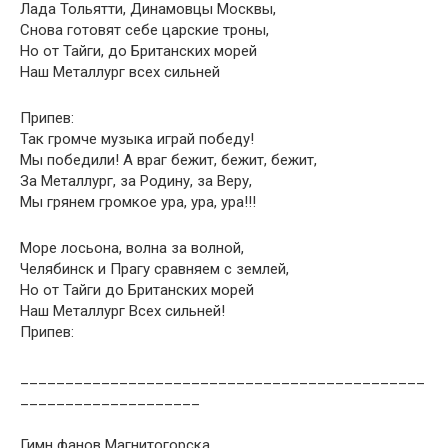
Лада Тольятти, Динамовцы Москвы,
Снова готовят себе царские троны,
Но от Тайги, до Британских морей
Наш Металлург всех сильней
Припев:
Так громче музыка играй победу!
Мы победили! А враг бежит, бежит, бежит,
За Металлург, за Родину, за Веру,
Мы грянем громкое ура, ура, ура!!!
Море лосьона, волна за волной,
Челябинск и Прагу сравняем с землей,
Но от Тайги до Британских морей
Наш Металлург Всех сильней!
Припев:
_____________________________________________
____________________
Гимн фанов Магнитогорска