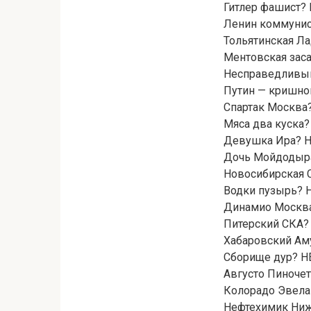
Гитлер фашист? 
Ленин коммунис
Тольятинская Ла
Ментовская заса
Несправедливый
Путин — кришно
Спартак Москва?
Мяса два куска?
Девушка Ира? Н
Дочь Мойдодыра
Новосибирская 
Водки пузырь? 
Динамио Москва
Питерский СКА?
Хабаровский Ам
Сборище дур? Н
Августо Пиночет
Колорадо Эвела
Нефтехимик Ниж