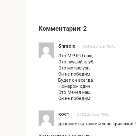
Комментарии: 2
Shmele
04.03.2012 в 18:46
Это МЕЧЕЛ наш,
Это лучший клуб,
Это металлург,
Он не победим
Будет он всегда
Номером один
Это Мечел наш
Он не победим
кост
27.03.2012 в 19:06
да какие вы такие и увас кричалки!!!