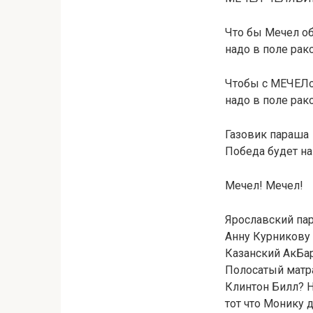
Что бы Мечел о
надо в поле рак
Чтобы с МЕЧЕЛо
надо в поле рак
Газовик параша
Победа будет на
Мечел! Мечел!
Ярославский па
Анну Курникову 
Казанский АкБар
Полосатый матр
Клинтон Билл? Н
тот что Монику 