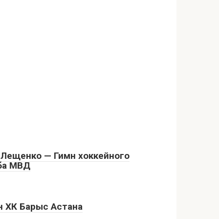
 Лещенко — Гимн хоккейного
ба МВД
н ХК Барыс Астана