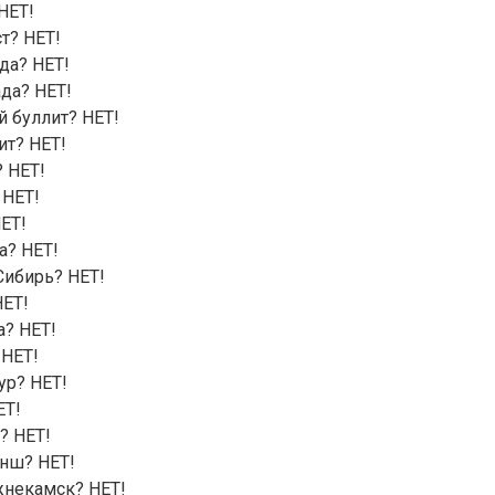
НЕТ!
т? НЕТ!
да? НЕТ!
да? НЕТ!
 буллит? НЕТ!
ит? НЕТ!
 НЕТ!
 НЕТ!
ЕТ!
? НЕТ!
Сибирь? НЕТ!
НЕТ!
? НЕТ!
 НЕТ!
ур? НЕТ!
ЕТ!
? НЕТ!
нш? НЕТ!
некамск? НЕТ!