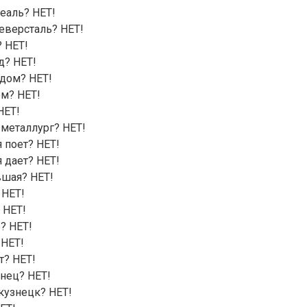
еаль? НЕТ!
еверсталь? НЕТ!
 НЕТ!
д? НЕТ!
дом? НЕТ!
м? НЕТ!
НЕТ!
металлург? НЕТ!
 поет? НЕТ!
 дает? НЕТ!
вшая? НЕТ!
 НЕТ!
 НЕТ!
? НЕТ!
 НЕТ!
т? НЕТ!
нец? НЕТ!
кузнецк? НЕТ!