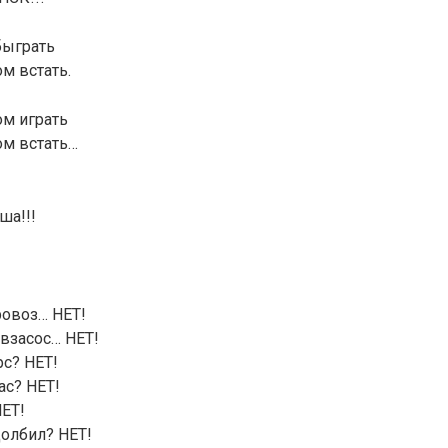
быграть
ом встать.
м играть
ом встать…
ша!!!
ровоз… НЕТ!
взасос… НЕТ!
с? НЕТ!
ас? НЕТ!
ЕТ!
долбил? НЕТ!