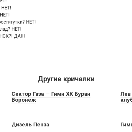
ЕТ!
 НЕТ!
 НЕТ!
оститутки? НЕТ!
лад? НЕТ!
СК?! ДА!!!
Другие кричалки
Сектор Газа — Гимн ХК Буран
Лев
Воронеж
клу
Дизель Пенза
Гим