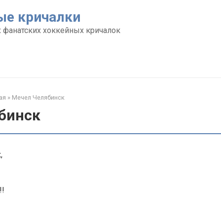
ые кричалки
 фанатских хоккейных кричалок
ая
»
Мечел Челябинск
бинск
,
!!