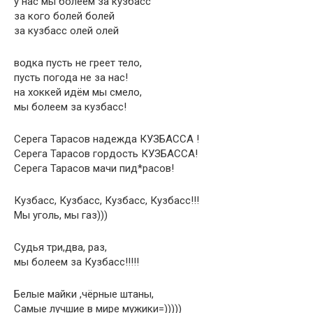
у нас мы болеем за кузбасс
за кого болей болей
за кузбасс олей олей
водка пусть не греет тело,
пусть погода не за нас!
на хоккей идём мы смело,
мы болеем за кузбасс!
Серега Тарасов надежда КУЗБАССА !
Серега Тарасов гордость КУЗБАССА!
Серега Тарасов мачи пид*расов!
Кузбасс, Кузбасс, Кузбасс, Кузбасс!!!
Мы уголь, мы газ)))
Судья три,два, раз,
мы болеем за Кузбасс!!!!!
Белые майки ,чёрные штаны,
Самые лучшие в мире мужики=)))))