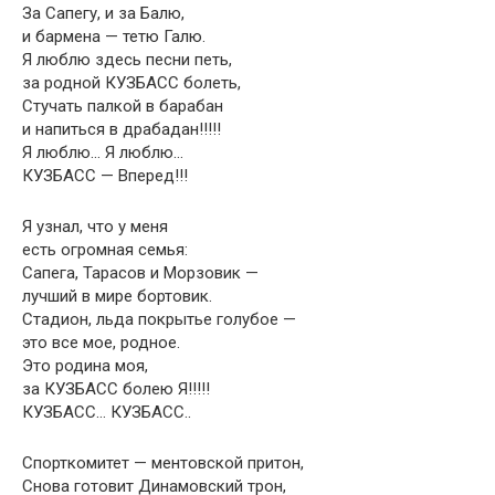
За Сапегу, и за Балю,
и бармена — тетю Галю.
Я люблю здесь песни петь,
за родной КУЗБАСС болеть,
Стучать палкой в барабан
и напиться в драбадан!!!!!
Я люблю… Я люблю…
КУЗБАСС — Вперед!!!
Я узнал, что у меня
есть огромная семья:
Сапега, Тарасов и Морзовик —
лучший в мире бортовик.
Стадион, льда покрытье голубое —
это все мое, родное.
Это родина моя,
за КУЗБАСС болею Я!!!!!
КУЗБАСС… КУЗБАСС..
Спорткомитет — ментовской притон,
Снова готовит Динамовский трон,