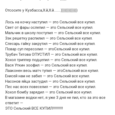
Отсосите у Кузбасса,Х.й,Х.й………)))))))))))))
Лось на кочку наступил — это Сельский все купил.
Свет от фары ослепил — это Сельский все купил.
Мальчик в школу поступил — это Сельский все купил.
Зэк решетку распилил — это Сельский все купил.
Слесарь гайку закрутил — это Сельский все купил.
Повар суп пересолил — этоСельский все купил.
Трубач Титова ОПУСТИЛ — это Сельский все купил.
Хохол триппер подцепил — это Сельский все купил.
Вася Уткин зоофил — это Сельский все купил.
Лааконен весь матч тупил — этоСельский все купил.
Енисей нам не забил — это Сельский все купил.
Насонов яйца застудил — это Сельский все купил.
Пес нас всех повеселил — это Сельский все купил.
Хохол бомбу зарядил — это Сельский все купил.
В магазине водки нет, я уже 3 дня не пил, кто за это все
ответит —
ЭТО Сельский ВСЕ КУПИЛ!!!!!!!!!!