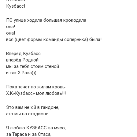
Кузбасс!
ПО улице ходила большая крокодила
она!
она!
вся (цвет формы команды соперника) была!
Вперёд Кузбасс
вперёд Родной
мы за тебя стоим стеной
и так 3 Раза)))
Пока течет по жилам кровь-
Х.К»Кузбасс» моя любовь!!!
Это вам не х.й в гандоне,
это мы на стадионе
Я люблю КУЗБАСС за мясо,
за Тараса и за Стаса,