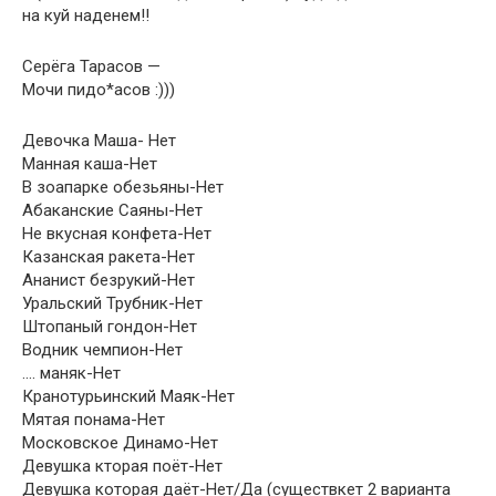
на куй наденем!!
Серёга Тарасов —
Мочи пидо*асов :)))
Девочка Маша- Нет
Манная каша-Нет
В зоапарке обезьяны-Нет
Абаканские Саяны-Нет
Не вкусная конфета-Нет
Казанская ракета-Нет
Ананист безрукий-Нет
Уральский Трубник-Нет
Штопаный гондон-Нет
Водник чемпион-Нет
…. маняк-Нет
Кранотурьинский Маяк-Нет
Мятая понама-Нет
Московское Динамо-Нет
Девушка кторая поёт-Нет
Девушка которая даёт-Нет/Да (существкет 2 варианта