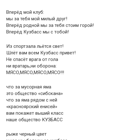
Вперёд мой клуб:
мы за тебя мой милый друг!
Вперёд родной мы за тебя стоим горой!
Вперёд Кузбасс мы с тобой!
Из спортзала льётся свет!
Шлёт вам всем Кузбасс привет!
Не спасёт врага от гола
ни вратарь,ни оборона:
МЯСО,МЯСО,МЯСО,МЯСО!!!
что за мусорная яма
это общество «сибскана»
что за яма рядом с ней
«красноярский енисей»
вам покажет выший класс
наше общество КУЗБАСС
рыже черный цвет