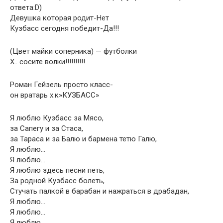
ответа:D)
Девушка которая родит-Нет
Кузбасс сегодня победит-Да!!!
(Цвет майки соперника) — футболки
Х.. сосите волки!!!!!!!!!!
Роман Гейзель просто класс-
он вратарь х.к»КУЗБАСС»
Я люблю Кузбасс за Мясо,
за Сапегу и за Стаса,
за Тараса и за Балю и бармена тетю Галю,
Я люблю…
Я люблю…
Я люблю здесь песни петь,
За родной Кузбасс болеть,
Стучать палкой в барабан и нажраться в драбадан,
Я люблю…
Я люблю…
Я люблю…