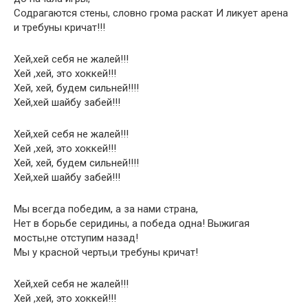
Содрагаются стены, словно грома раскат И ликует арена
и требуны кричат!!!
Хей,хей себя не жалей!!!
Хей ,хей, это хоккей!!!
Хей, хей, будем сильней!!!!
Хей,хей шайбу забей!!!
Хей,хей себя не жалей!!!
Хей ,хей, это хоккей!!!
Хей, хей, будем сильней!!!!
Хей,хей шайбу забей!!!
Мы всегда победим, а за нами страна,
Нет в борьбе серидины, а победа одна! Выжигая
мосты,не отступим назад!
Мы у красной черты,и требуны кричат!
Хей,хей себя не жалей!!!
Хей ,хей, это хоккей!!!