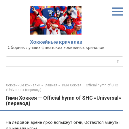
Перейти
к
контенту
Хоккейные кричалки
Сборник лучших фанатских хоккейных кричалок
Поиск:
Хоккейные кричалки
»
Главная
»
Гимн Хоккея — Official hymn of SHC
«Universal» (перевод)
Гимн Хоккея — Official hymn of SHC «Universal»
(перевод)
На ледовой арене ярко вспыхнут огни, Остаются минуты
до начала игры,