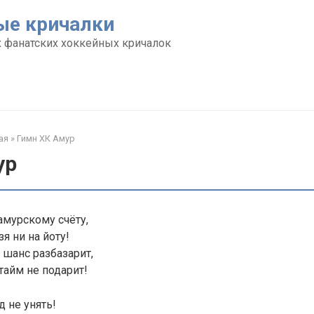
ые кричалки
 фанатских хоккейных кричалок
ая
»
Гимн ХК Амур
ур
амурскому счёту,
я ни на йоту!
 шанс разбазарит,
тайм не подарит!
д не унять!