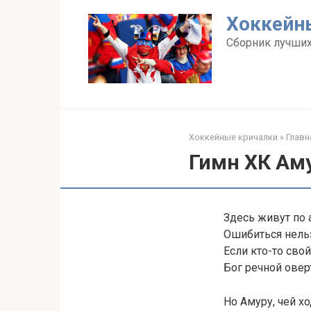
Перейти
Хоккейн
к
контенту
Сборник лучших
Хоккейные кричалки
»
Главн
Гимн ХК Ам
Здесь живут по 
Ошибиться нельз
Если кто-то свой
Бог речной овер
Но Амуру, чей хо