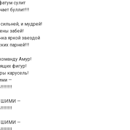
 фатум сулит
ает буллит!!!
 сильней, и мудрей!
рены забей!
чка яркой звездой
ких парней!!!
команду Амур!
тящих фигур!
гры карусель!
ими —
!!!!!!
ЙШИМИ —
!!!!!!
ЙШИМИ —
!!!!!!