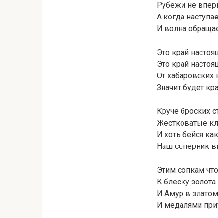
Рубежи не вперв
А когда наступа
И волна обращае
Это край настоя
Это край настоя
От хабаровских 
Значит будет кр
Круче броских 
Жестковатые к
И хоть бейся ка
Наш соперник вп
Этим сопкам что
К блеску золота
И Амур в злато
И медалями при