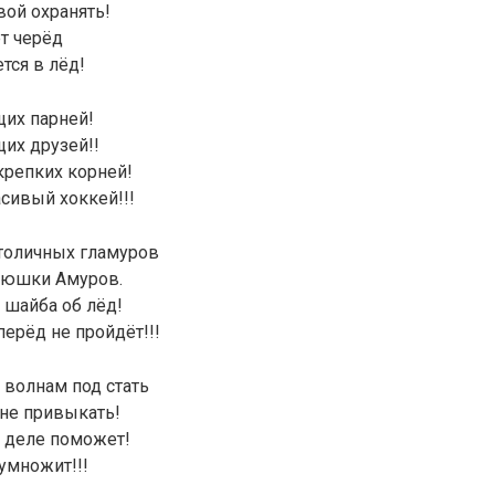
ой охранять!
ет черёд
тся в лёд!
щих парней!
щих друзей!!
крепких корней!
асивый хоккей!!!
столичных гламуров
люшки Амуров.
к шайба об лёд!
ерёд не пройдёт!!!
 волнам под стать
 не привыкать!
м деле поможет!
умножит!!!