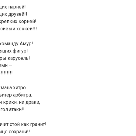
щих парней!
щих друзей!!
крепких корней!
асивый хоккей!!!
команду Амур!
тящих фигур!
гры карусель!
ими —
!!!!!!
умана хитро
витер арбитра.
 крики, ни драки,
гол атаки!!
чит стой как гранит!
ицо сохрани!!