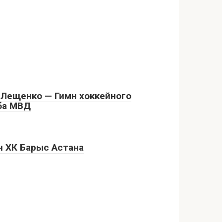
 Лещенко — Гимн хоккейного
ба МВД
н ХК Барыс Астана