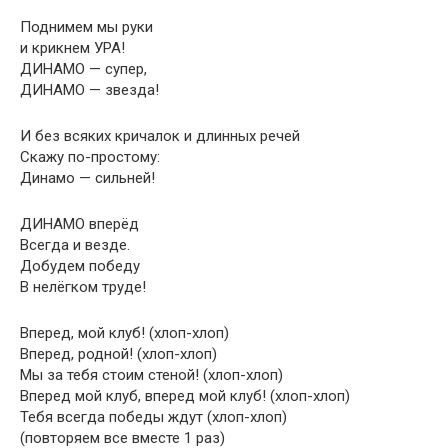
Поднимем мы руки
и крикнем УРА!
ДИНАМО — супер,
ДИНАМО — звезда!
И без всяких кричалок и длинных речей
Скажу по-простому:
Динамо — сильней!
ДИНАМО вперёд
Всегда и везде.
Добудем победу
В нелёгком труде!
Вперед, мой клуб! (хлоп-хлоп)
Вперед, родной! (хлоп-хлоп)
Мы за тебя стоим стеной! (хлоп-хлоп)
Вперед мой клуб, вперед мой клуб! (хлоп-хлоп)
Тебя всегда победы ждут (хлоп-хлоп)
(повторяем все вместе 1 раз)