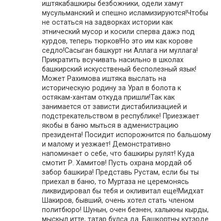
иштякабашкиры безбожники, одели хамут
мусульманский и спешно исламизируются!Чтобы
не остаться на задворках истории как
этнический мусор и косили сперва дажэ под
курдов, теперь тюрков!Но это им как корове
седло!Сасыган башкурт ни Аллага ни муллага!
Прикратить всучивать насильно в школах
башкирский искусственый бесполезный язык!
Может Рахимова иштяка выслать на
историческую родину за Урал в болота к
остякам-хантам откуда пришли!Так как
занимается от зависти дистабилизацией и
подстрекательством в республике! Приезжает
якобы в баню мыться в адменистрацию
президента! Посидит испорожнится по бальшому
и малому и уезжает! Демонстративно
напоминает о себе, что башкиры рулят! Куда
смотит Р. Хамитов! Пусть охрана мордай об
забор башкира! Представь Рустам, если бы ты
приехал в баню, то Муртаза не церемонясь
ликвидировал бы тебя и окливитал еще!Мидхат
Шакиров, бывший, очень хотел стать членом
политбюро! Шунын, очен безнен, халыкны кырды,
мыскыл итте, татар булса да. Башкортны кутэрде.