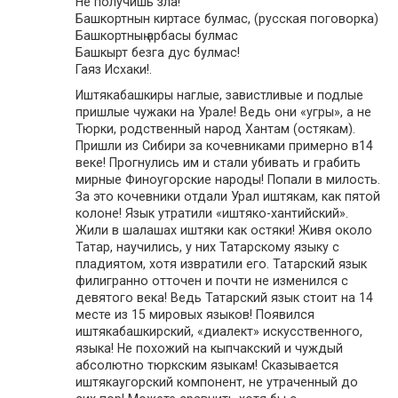
Не получишь зла!
Башкортнын киртасе булмас, (русская поговорка)
Башкортның арбасы булмас
Башкырт безга дус булмас!
Гаяз Исхаки!.
Иштякабашкиры наглые, завистливые и подлые
пришлые чужаки на Урале! Ведь они «угры», а не
Тюрки, родственный народ Хантам (остякам).
Пришли из Сибири за кочевниками примерно в14
веке! Прогнулись им и стали убивать и грабить
мирные Финоугорские народы! Попали в милость.
За это кочевники отдали Урал иштякам, как пятой
колоне! Язык утратили «иштяко-хантийский».
Жили в шалашах иштяки как остяки! Живя около
Татар, научились, у них Татарскому языку с
пладиятом, хотя извратили его. Татарский язык
филигранно отточен и почти не изменился с
девятого века! Ведь Татарский язык стоит на 14
месте из 15 мировых языков! Появился
иштякабашкирский, «диалект» искусственного,
языка! Не похожий на кыпчакский и чуждый
абсолютно тюркским языкам! Сказывается
иштякаугорский компонент, не утраченный до