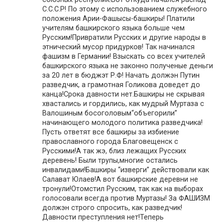
С.С.С.Р! По этому с использованием служебного
положения Арии-Фашысы-башкиры! Платили
учителям башкирского языка больше чем
Русским!Привратили Русских и другие народы в
этнический мусор придурков! Так начинался
фашизм в Германии! Взыскать со всех учителей
башкирского языка не законно полученые деньги
за 20 лет в бюджэт Р.Ф! Начать должэн Путин
разведчик, а грамотная Голикова доведет до
канца!Срока давности нет.Башкиры не скрывая
хвастались и гордились, как мудрый Муртаза с
Валошиным босоголовым“объегорили”
начинающего молодого политика разведчика!
Пусть ответят все башкиры за избиение
православного города Благовещенск с
Русскими!А так жэ, близ лежащих Русских
деревень! Были трупы,многие остались
инвалидами!Башкиры “изверги” действовали как
Салават Юлаев!А вот башкирские деревни не
тронули!Отомстил Русским, так как на выборах
голосовали всегда против Муртазы! За ФАШИЗМ
должэн строго спросить, как разведчик!
Давности преступления нет!Теперь