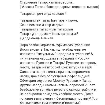
Старинная Татарская поговорка…
( Аллагы Тагаля башкортларныг теллярен кискан)
Татарская реч слух ласкает !
Татарлыктан татар һич гарь итәрме,
Кеше исмене инкяр итәрме.
Татарлыкта татар углы татармын,
Татар түгел димә – башың ватармын!
Дәрдемәнд- Рамиев
Пора разбашкиривать Уфимскую Губернию!
Восстановить!Так как иштякабашкиры не
являются “титульным” народом в губернии! А
титульными народами в губернии и России
являются Русские и Татары! Русские на первом
месте,Татары на втором! Конституция и герб
Салавата не легитивны приняты вераломно
нагло, дажэ без обсуждения референдума!
Обчмэрил одурачил Москву Русских и Татар
другие народы самым наглым образом! 20 лет
безбожники голубые вместе с сыном грабили и
не собирался покидать хлебное место! Дажэ
готовил высупления и беспорядки против Р.Ф. с
башкирскими гимназиями и”волками”!