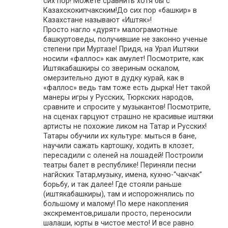
сих пор! Можете сравнить хотя бы с
Казахскокипчакским!До сих пор «башкир» в
Казахстане называют «Иштяк»!
Просто нагло «дурят» малограмотные
башкуртоведы, получившие не законно ученые
степени при Муртазе! Придя, на Урал Иштяки
носили «фаллос» как амулет! Посмотрите, как
Иштякабашкиры со звериным оскалом,
омерзительно дуют в дудку курай, как в
«фаллос» ведь там тоже есть дырка! Нет такой
манеры игры у Русских, Тюркских народов,
сравните и спросите у музыкантов! Посмотрите,
на сценах гарцуют страшно не красивые иштяки
артисты не похожие ликом на Татар и Русских!
Татары обучили их культуре: мыться в бане,
научили сажать картошку, ходить в клозет,
пересадили с оленей на лошадей! Построили
театры балет в республике! Периняли песни
нагйских Татар,музыку, имена, кухню-“чакчак”
борьбу, и так далее! Где стояли раньше
(иштякабашкиры), там и испорожнялись по
большому и малому! По мере накопления
экскрементов,ришали просто, переносили
шалаши, юрты в чистое место! И все равно