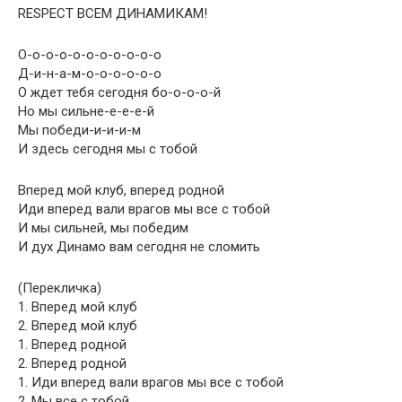
RESPECT ВСЕМ ДИНАМИКАМ!
О-о-о-о-о-о-о-о-о-о-о
Д-и-н-а-м-о-о-о-о-о-о
О ждет тебя сегодня бо-о-о-о-й
Но мы сильне-е-е-е-й
Мы победи-и-и-и-м
И здесь сегодня мы с тобой
Вперед мой клуб, вперед родной
Иди вперед вали врагов мы все с тобой
И мы сильней, мы победим
И дух Динамо вам сегодня не сломить
(Перекличка)
1. Вперед мой клуб
2. Вперед мой клуб
1. Вперед родной
2. Вперед родной
1. Иди вперед вали врагов мы все с тобой
2. Мы все с тобой