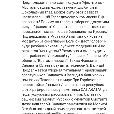
Предположительно ходят слухи в Уфе, что сын
Муртазы башкир единственный долбится в
шоколадный глаз, можэт быть этот разврат
наследсвенный! Гералдическую коммисию Р.Ф.
разогнать! Почиму на гербе в губернии допустили
силуэт “фашиста” Салавата палача карателя где
проживают подавляющее большинство Русских!
Поддерживайте Рустама Хамитова он хоть не
мордатый ,а синеглазый! Если он даст “слово” и
буде разбашкиривать субъект федерацыи! И не
окажэтся “манкуртом”! Рахимова и сына судить
за аграбление Уфимской губернии, и “шевенизм”и
обявить “Врагами народа”! Такжэ Фашиста
Салавата Юлаева бандита, Гимлера- З. Валиди!
Продалжается упорная татальная “Герализацыя”
преступников Салавата и Валиди в башкирских
гимназиях!Такова нет в мире.При Горбачове в
перестройке, “нацмены” из союзных республик,
фотографировались у памятника САЛАВАТА! Где
гиды услужливо рассказывали, как Салават с
башкирами “мочил” Русских окупантов! Смотрите,
даже наш герой, Салават замахнулся на Москву!
Это был наглядный пример,сигнал, для жителей
союзных республик!Вот откуда начался распад